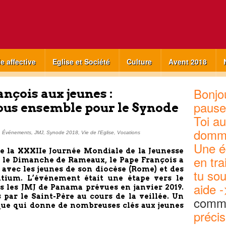
ie affective
Eglise et Société
Culture
Avent 2018
Bonjou
nçois aux jeunes :
pause
ous ensemble pour le Synode
Toi au
domm
,
Événements
,
JMJ
,
Synode 2018
,
Vie de l'Eglise
,
Vocations
Une é
 de la XXXIIe Journée Mondiale de la Jeunesse
en tra
n le Dimanche de Rameaux, le Pape François a
 avec les jeunes de son diocèse (Rome) et des
tu sou
atium. L’événement était une étape vers le
aide -
s les JMJ de Panama prévues en janvier 2019.
 par le Saint-Père au cours de la veillée. Un
commu
que qui donne de nombreuses clés aux jeunes
précis