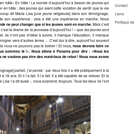
en hâte
» En hâte ! Le monde d’aujourd’hui a besoin de jeunes qui
Contact
r en hâte ; des jeunes qui aient cette vocation de sentir que la vie
coup dit Maria Lisa [
une jeune religieuse
] dans son témoignage,
Liens
oute son expérience : cela a été une expérience en marche. Nous
Politique d
de ne peut changer que si les jeunes sont en marche.
Mais c’est
c’est le drame de la jeunesse d’aujourd’hui ! – que
les jeunes sont
ail, ils n’ont pas d’idéal à suivre, il manque l’éducation, il manque
 émigrer vers d’autres terres … C’est dur à dire, aujourd’hui souvent
la nous ne pouvons pas le tolérer ! Et nous,
nous devons faire ce
ous sommes là !». Nous allons à Panama pour dire : «Nous les
 ne voulons pas être des matériaux de rebut ! Nous nous avons
moignage
] parlait, j’ai pensé : par deux fois il a été pratiquement à la
 18 ans. Et il l’a fait. Il l’a fait. Il a été capable de se relever. Et la
Lisa l’a dit aussi -, nous surprend, toujours. Tous les deux ils l’ont