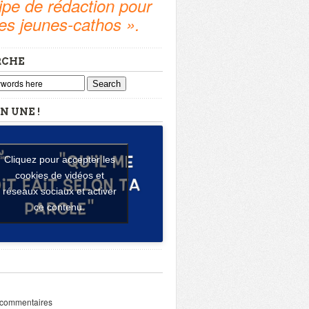
pe de rédaction pour
tes jeunes-cathos ».
RCHE
Search
N UNE !
Cliquez pour accepter les
cookies de vidéos et
réseaux sociaux et activer
ce contenu.
 commentaires