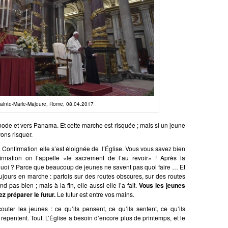
Sainte-Marie-Majeure, Rome, 08.04.2017
de et vers Panama. Et cette marche est risquée ; mais si un jeune
vons risquer.
a Confirmation elle s’est éloignée de l’Église. Vous vous savez bien
irmation on l’appelle «le sacrement de l’au revoir» ! Après la
rquoi ? Parce que beaucoup de jeunes ne savent pas quoi faire … Et
toujours en marche : parfois sur des routes obscures, sur des routes
pas bien ; mais à la fin, elle aussi elle l’a fait.
Vous les jeunes
z préparer le futur.
Le futur est entre vos mains.
uter les jeunes : ce qu’ils pensent, ce qu’ils sentent, ce qu’ils
se repentent. Tout. L’Église a besoin d’encore plus de printemps, et le