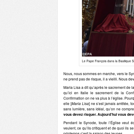
Le Pape François dans la Basilique 
Nous, nous sommes en marche, vers le Syno
ne prend pas de risque, il a vieilli. Nous de
Maria Lisa a dit qu’après le sacrement de l
qu’ici en Italie le sacrement de la Conf
Confirmation on ne va plus à l’église. Pou
elle [
Maria Lisa
] ne s’est jamais arrêtée, 
sans lumière, sans idéal, qu’on ne comprend 
vous devez risquer. Aujourd’hui vous deve
Pendant le Synode, toute l’Église veut éco
veulent, ce qu’ils critiquent et de quoi ils 
printemps c’est la saison des jeunes.