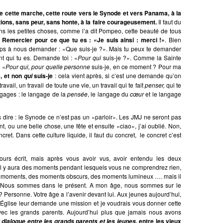
ire cette marche, cette route vers le Synode et vers Panama, à la
rations, sans peur, sans honte, à la faire courageusement.
Il faut du
s les petites choses, comme l’a dit Pompeo, cette beauté de tous
.
Remercier pour ce que tu es : «Je suis ainsi : merci !»
. Bien
mps à nous demander : «Que suis-je ?». Mais tu peux te demander
nt qui tu es. Demande toi : «
Pour qui
suis-je ?». Comme la Sainte
:
«Pour qui, pour quelle personne
suis-je, en ce moment ? Pour ma
e, et non
suis-je
: cela vient après, si c’est une demande qu’on
qui
travail, un travail de toute une vie, un travail qui te fait
penser,
qui te
angages : le langage de la
pensée
, le langage du
cœur
et le langage
s dire : le Synode ce n’est pas un «parloir». Les JMJ ne seront pas
, ou une belle chose, une fête et ensuite «ciao», j’ai oublié. Non,
t. Dans cette culture liquide, il faut du concret, le concret c’est
cours écrit, mais après vous avoir vus, avoir entendu les deux
: il y aura des moments pendant lesquels vous ne comprendrez rien,
 moments, des moments obscurs, des moments lumineux …. mais il
r. Nous sommes dans le présent. A mon âge, nous sommes sur le
e ? Personne. Votre âge a l’avenir devant lui. Aux jeunes aujourd’hui,
’Église leur demande une mission et je voudrais vous donner cette
 avec les grands parents. Aujourd’hui plus que jamais nous avons
, entre les vieux
dialogue entre les grands parents et les jeunes