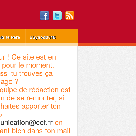
Notre Père
#Synod2018
r ! Ce site est en
 pour le moment.
ssi tu trouves ça
age ?
quipe de rédaction est
in de se remonter, si
haites apporter ton
>
nication@cef.fr
en
ant bien dans ton mail