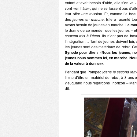
enfant et avait besoin d’aide, elle s’en va «
vont «en hâte», qui ne se lassent pas d’alle
leur offre
une mission
. Et, comme l’a beau
des
jeunes en marche
. Elle a raconté t
avons besoin de jeunes en marche.
Le mon
le drame de ce monde : que les jeunes – et 
souvent mis à l’écart.
Ils n’ont pas de trav
l’intégration … Tant de jeunes doivent fuir,
les jeunes sont des matériaux de rebut. Ce
Synode pour dire : «Nous les jeunes, n
jeunes nous sommes ici, en marche. Nous
de la valeur à donner».
Pendant que Pompeo [
dans le second té
limite d’être un matériel de rebut, à 8 ans et à
vie, quand nous regardons l’horizon – Marie 
dit.