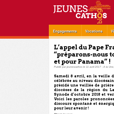
Engagements
Vocations
V
L’appel du Pape Fra
“préparons-nous t
et pour Panama” !
Publié par
jeunescathos
le
11 avril 2017
-
A la Une
Samedi 8 avril, en la veille
célébrée au niveau diocésai
présidé une veillée de prière
diocèses de la région du L
Synode d’octobre 2018 et ver
Voici les paroles prononcées
discours spontané et énergi
pour leur avenir !