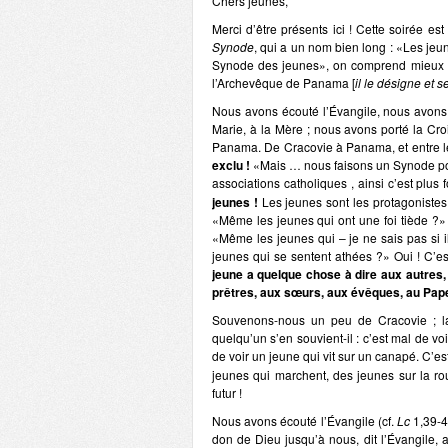
Chers jeunes,
Merci d’être présents ici ! Cette soirée
Synode
, qui a un nom bien long : «Les jeun
Synode des jeunes», on comprend mieux 
l’Archevêque de Panama [
il le désigne et s
Nous avons écouté l’Évangile, nous avons 
Marie, à la Mère ; nous avons porté la Cro
Panama. De Cracovie à Panama, et entre l
exclu !
«Mais … nous faisons un Synode pou
associations catholiques , ainsi c’est plus 
jeunes !
Les jeunes sont les protagonistes
«Même les jeunes qui ont une foi tiède ?» 
«Même les jeunes qui – je ne sais pas si i
jeunes qui se sentent athées ?» Oui ! C’e
jeune a quelque chose à dire aux autres,
prêtres, aux sœurs, aux évêques, au Pap
Souvenons-nous un peu de Cracovie ; la 
quelqu’un s’en souvient-il : c’est mal de voi
de voir un jeune qui vit sur un canapé. C’es
jeunes qui marchent, des jeunes sur la rou
futur !
Nous avons écouté l’Évangile (cf.
Lc
1,39-4
don de Dieu jusqu’à nous, dit l’Évangile, 