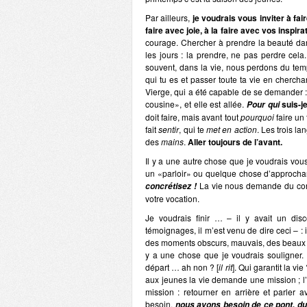
Par ailleurs,
je voudrais vous inviter à fa
faire avec joie, à la faire avec vos inspi
courage. Chercher à prendre la beauté dan
les jours : la prendre, ne pas perdre cela
souvent, dans la vie, nous perdons du te
qui tu es et passer toute ta vie en chercha
Vierge, qui a été capable de se demander 
cousine», et elle est allée.
suis-j
Pour qui
doit faire, mais avant tout
pourquoi
faire un 
fait
sentir
, qui te
met en action
. Les trois l
des
mains
.
Aller toujours de l’avant.
Il y a une autre chose que je voudrais vou
un «parloir» ou quelque chose d’approchant
La vie nous demande du concre
concrétisez !
votre vocation.
Je voudrais finir … – il y avait un dis
témoignages, il m’est venu de dire ceci – 
des moments obscurs, mauvais, des beaux
y a une chose que je voudrais souligne
départ … ah non ? [
il rit
]. Qui garantit la vi
aux jeunes la vie demande une mission ; l
mission : retourner en arrière et parler
besoin,
nous avons besoin de ce pont, du 