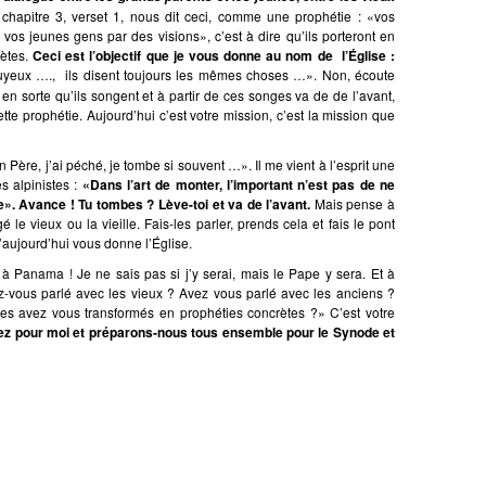
chapitre 3, verset 1, nous dit ceci, comme une prophétie : «vos
 vos jeunes gens par des visions», c’est à dire qu’ils porteront en
rètes.
Ceci est l’objectif que je vous donne au nom de l’Église :
yeux …., ils disent toujours les mêmes choses …». Non, écoute
en sorte qu’ils songent et à partir de ces songes va de de l’avant,
tte prophétie. Aujourd’hui c’est votre mission, c’est la mission que
ère, j’ai péché, je tombe si souvent …». Il me vient à l’esprit une
s alpinistes :
«Dans l’art de monter, l’important n’est pas de ne
». Avance ! Tu tombes ? Lève-toi et va de l’avant.
Mais pense à
le vieux ou la vieille. Fais-les parler, prends cela et fais le pont
qu’aujourd’hui vous donne l’Église.
 Panama ! Je ne sais pas si j’y serai, mais le Pape y sera. Et à
vous parlé avec les vieux ? Avez vous parlé avec les anciens ?
les avez vous transformés en prophéties concrètes ?» C’est votre
ez pour moi et préparons-nous tous ensemble pour le Synode et