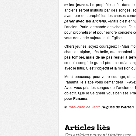
et les jeunes.
Le prophète Joël, dans le 
anciens seront instruits par des songes, et
avant par des prophéties les choses conc
les
.
«Mais c’est ennu
parler avec
anciens
l’ancien. Parle, demande des choses. Fais 
pour prophétiser et pour rendre concrète ce
vous demande aujourd’hui l’Église.
Chers jeunes, soyez courageux ! «Mais mon P
chanson alpine, très belle, que chantent le
pas tomber, mais de ne pas rester à terre
ce qu’a songé le grand-père, ce qu’a songé 
avec le futur. C’est l’objectif et la mission 
Merci beaucoup pour votre courage, et … à
Panama, le Pape vous demandera : «Avez-
Avez vous pris les songes de l’ancien et 
objectif. Que le Seigneur vous bénisse.
Pri
pour Panama.
Traduction de Zenit
©
, Hugues de Warren
Articles liés
Ces articles peuvent t'intéresser.