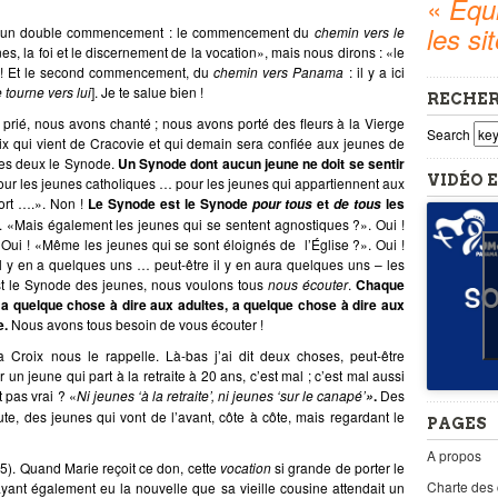
«
Equi
les si
 est un double commencement : le commencement du
chemin vers le
es, la foi et le discernement de la vocation», mais nous dirons : «le
! Et le second commencement, du
chemin vers Panama
: il y a ici
e tourne vers lui
]. Je te salue bien !
RECHE
prié, nous avons chanté ; nous avons porté des fleurs à la Vierge
Search
ix qui vient de Cracovie et qui demain sera confiée aux jeunes de
es deux le Synode.
Un Synode dont aucun jeune ne doit se sentir
VIDÉO E
r les jeunes catholiques … pour les jeunes qui appartiennent aux
fort ….». Non !
Le Synode est le Synode
et
les
pour tous
de tous
. «Mais également les jeunes qui se sentent agnostiques ?». Oui !
Oui ! «Même les jeunes qui se sont éloignés de l’Église ?». Oui !
l y en a quelques uns … peut-être il y en aura quelques uns – les
st le Synode des jeunes, nous voulons tous
nous écouter
.
Chaque
 a quelque chose à dire aux adultes, a quelque chose à dire aux
e.
Nous avons tous besoin de vous écouter !
Croix nous le rappelle. Là-bas j’ai dit deux choses, peut-être
r un jeune qui part à la retraite à 20 ans, c’est mal ; c’est mal aussi
t pas vrai ? «
Ni jeunes ‘à la retraite’, ni jeunes ‘sur le canapé’
.
Des
»
te, des jeunes qui vont de l’avant, côte à côte, mais regardant le
PAGES
A propos
5). Quand Marie reçoit ce don, cette
vocation
si grande de porter le
Charte des
ayant également eu la nouvelle que sa vieille cousine attendait un