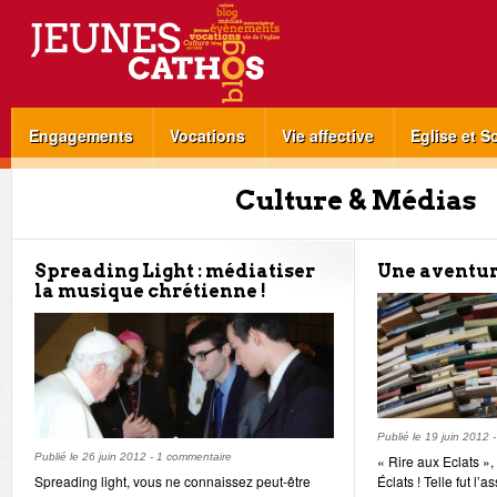
Engagements
Vocations
Vie affective
Eglise et S
Culture & Médias
Spreading Light : médiatiser
Une aventur
la musique chrétienne !
Publié le
19 juin 2012
Publié le
26 juin 2012
-
1 commentaire
« Rire aux Eclats »,
Spreading light, vous ne connaissez peut-être
Éclats ! Telle fut l’a