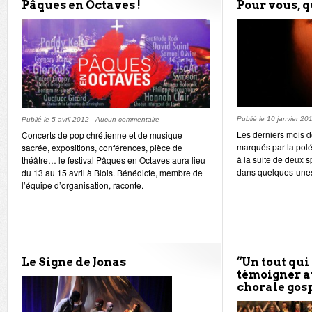
Pâques en Octaves !
Pour vous, qu
Publié le
10 janvier 20
Publié le
5 avril 2012
-
Aucun commentaire
Les derniers mois d
Concerts de pop chrétienne et de musique
marqués par la pol
sacrée, expositions, conférences, pièce de
à la suite de deux 
théâtre… le festival Pâques en Octaves aura lieu
dans quelques-unes
du 13 au 15 avril à Blois. Bénédicte, membre de
l’équipe d’organisation, raconte.
Le Signe de Jonas
“Un tout qui
témoigner a
chorale gos