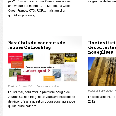
pas? Pourtant à en croire Ouest-France c’est
ce groupe de lectu
une valeur qui monte ! « Le Monde, La Croix,
Ouest-France, KTO, RCF… mais aussi un
quotidien polonais,…
Résultats du concours de
Une invitati
Jeunes Cathos Blog
découverte 
nos églises
Publié le
12 juin 2012
-
Aucun commentaire
Publié le
5 juin 2012
-
Le 1er mai, pour fêter la première bougie de
Jeunes Cathos Blog, nous vous avions proposé
La prochaine Nuit de
de répondre à la question : pour vous, qu’est-ce
2012.
qu’un jeune catho ?