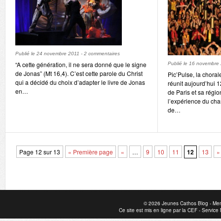
Publié le
24 novembre 2011
-
2 commentaires
“A cette génération, il ne sera donné que le signe
Publié le
16 novembre
de Jonas” (Mt 16,4). C’est cette parole du Christ
Pic’Pulse, la chora
qui a décidé du choix d’adapter le livre de Jonas
réunit aujourd’hui 1
en…
de Paris et sa région
l’expérience du ch
de…
Page 12 sur 13
« Première page
«
…
9
10
11
12
13
»
© 2026
Jeunes Cathos Blog
-
Men
Ce site est mis en ligne par la
CEF
-
Service 