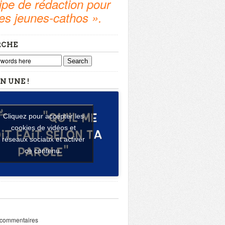
pe de rédaction pour
tes jeunes-cathos ».
RCHE
Search
N UNE !
Cliquez pour accepter les
cookies de vidéos et
réseaux sociaux et activer
ce contenu.
 commentaires