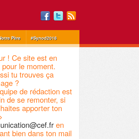
Notre Père
#Synod2018
r ! Ce site est en
 pour le moment.
ssi tu trouves ça
age ?
quipe de rédaction est
in de se remonter, si
haites apporter ton
>
nication@cef.fr
en
ant bien dans ton mail