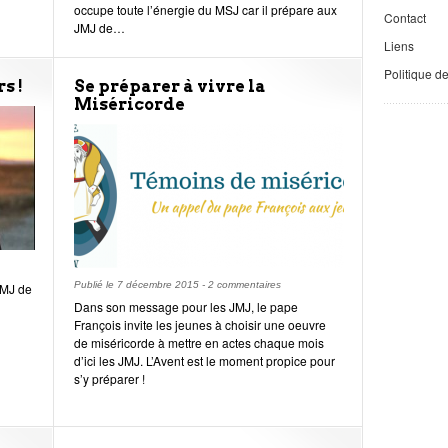
occupe toute l’énergie du MSJ car il prépare aux
Contact
JMJ de…
Liens
Politique d
s !
Se préparer à vivre la
Miséricorde
Publié le
7 décembre 2015
-
2 commentaires
JMJ de
Dans son message pour les JMJ, le pape
François invite les jeunes à choisir une oeuvre
de miséricorde à mettre en actes chaque mois
d’ici les JMJ. L’Avent est le moment propice pour
s’y préparer !