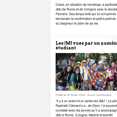
Claire, en situation de handicap, a particip
JMJ de Rome et de Cologne avec le diocè
Pamiers. Des temps forts qui lui ont permis
demander la confirmation et petit à petit de 
du Seigneur le pilier de sa vie.
Les JMJ vues par un aumôn
étudiant
Publié le
23 février 2016
-
Aucun commentaire
“Il y a un avant et un après les JMJ” ! Le pè
Raphaël Clément c.o., de Dijon, l’a souvent
constaté avec les jeunes qu’il a accompag
JMJ à Rome, Cologne, Madrid et bientôt