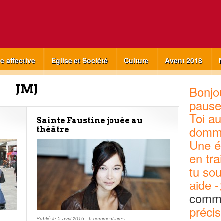
ie affective
Eglise et Société
Culture
Avent 2018
JMJ
Bonjou
pause
Toi au
Sainte Faustine jouée au
domm
théâtre
Une é
en tra
tu sou
aide -
commu
précis
Publié le
5 avril 2016
-
6 commentaires