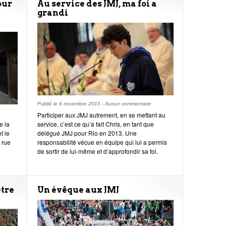
our
Au service des JMJ, ma foi a
e
grandi
Publié le
6 novembre 2015
-
Aucun commentaire
Participer aux JMJ autrement, en se mettant au
e la
service, c’est ce qu’a fait Chris, en tant que
t le
délégué JMJ pour Rio en 2013. Une
3 rue
responsabilité vécue en équipe qui lui a permis
de sortir de lui-même et d’approfondir sa foi.
être
Un évêque aux JMJ