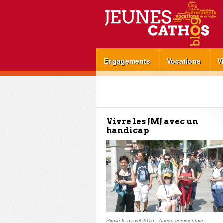
Engagements
Vocations
V
Vivre les JMJ avec un
handicap
Publié le
5 avril 2016
-
Aucun commentaire