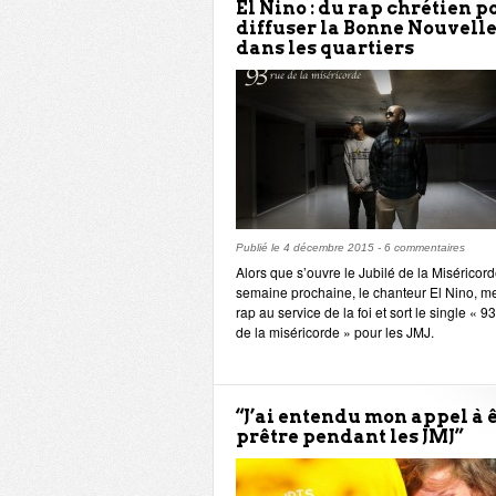
El Nino : du rap chrétien p
diffuser la Bonne Nouvell
dans les quartiers
Publié le
4 décembre 2015
-
6 commentaires
Alors que s’ouvre le Jubilé de la Miséricord
semaine prochaine, le chanteur El Nino, me
rap au service de la foi et sort le single « 9
de la miséricorde » pour les JMJ.
“J’ai entendu mon appel à 
prêtre pendant les JMJ”