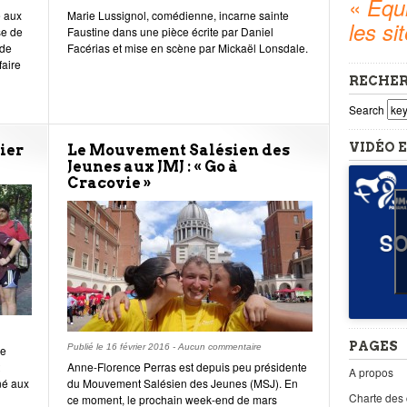
«
Equi
é aux
Marie Lussignol, comédienne, incarne sainte
les si
se de
Faustine dans une pièce écrite par Daniel
 de
Facérias et mise en scène par Mickaël Lonsdale.
faire
RECHE
Search
VIDÉO E
ier
Le Mouvement Salésien des
Jeunes aux JMJ : « Go à
Cracovie »
PAGES
Publié le
16 février 2016
-
Aucun commentaire
re
Anne-Florence Perras est depuis peu présidente
A propos
né aux
du Mouvement Salésien des Jeunes (MSJ). En
Charte des
ce moment, le prochain week-end de mars