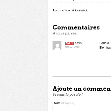
Aucun article lié à celui-ci.
Commentaires
A toi la parole.
AlainR
says:
Pour la S
Bien fra
mai 12, 2015
Ajoute un commen
Prends la parole !
Nom
(Obligatoire)