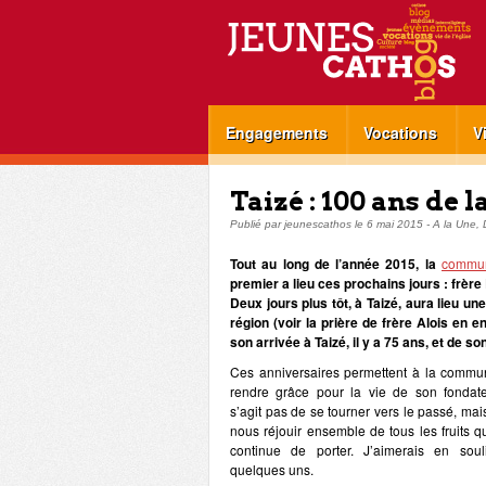
Engagements
Vocations
V
Taizé : 100 ans de 
Publié par
jeunescathos
le
6 mai 2015
-
A la Une
,
Tout au long de l’année 2015, la
commun
premier a lieu ces prochains jours : frère
Deux jours plus tôt, à Taizé, aura lieu un
région (voir la prière de frère Alois en
son arrivée à Taizé, il y a 75 ans, et de s
Ces anniversaires permettent à la commu
rendre grâce pour la vie de son fondate
s’agit pas de se tourner vers le passé, mai
nous réjouir ensemble de tous les fruits q
continue de porter. J’aimerais en souli
quelques uns.