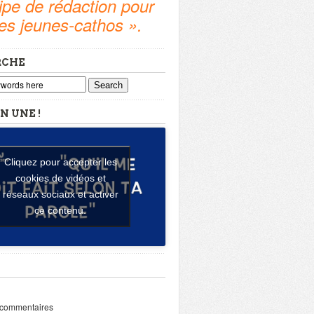
pe de rédaction pour
tes jeunes-cathos ».
RCHE
Search
N UNE !
Cliquez pour accepter les
cookies de vidéos et
réseaux sociaux et activer
ce contenu.
 commentaires