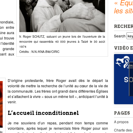
«
Equi
les si
ondiale,
RECHE
ion entre
aine aura
Search
fr. Roger SCHUTZ, saluant un jeune lors de l’ouverture de la
ui trouve
rencontre qui rassembla 40 000 jeunes à Taizé le 30 août
identité
1974
VIDÉO E
a grande
Crédits : N.N./KNA-Bild/CIRIC
ipant aux
D’origine protestante, frère Roger avait dès le départ la
volonté de mettre la recherche de l’unité au cœur de la vie de
la communauté. Les frères ont grandi dans différentes Églises
et s’attachent à vivre « sous un même toit », anticipant l’unité à
venir.
L’accueil inconditionnel
PAGES
A propos
Je me souviens d’un repas, pendant mon temps comme
volontaire, après lequel je remerciais frère Roger pour son
Charte des
de