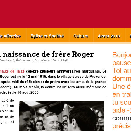
ie affective
Eglise et Société
Culture
Avent 2018
Bonjou
la naissance de frère Roger
pause
Dossier été
,
Événements
,
Non classé
,
Vie de l'Eglise
Toi au
auté de Taizé
célèbre plusieurs anniversaires marquants. Le
domm
 Roger est né le 12 mai 1915, dans le village suisse de Provence.
e après-midi de réflexion et de prière avec les amis de la grande
Une é
 encadré). Au mois d’août, la communauté fera aussi mémoire de
en tra
on décès, le 16 août 2005.
tu sou
nauté de
ur. Il ne
aide -
s bien de
commu
ue sa vie
gner ici
précis