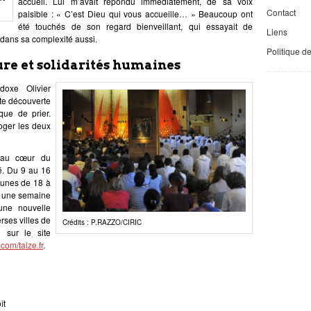
accueil. Lui m’avait répondu immédiatement, de sa voix
Contact
paisible : « C’est Dieu qui vous accueille… » Beaucoup ont
été touchés de son regard bienveillant, qui essayait de
Liens
dans sa complexité aussi.
Politique d
eure et solidarités humaines
doxe Olivier
tte découverte
que de prier.
oger les deux
a au cœur du
é. Du 9 au 16
jeunes de 18 à
 à une semaine
une nouvelle
rses villes de
Crédits : P.RAZZO/CIRIC
n sur le site
om/taize.fr
.
ît