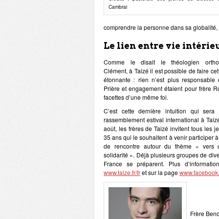
Cambrai
comprendre la personne dans sa globalité, 
Le lien entre vie intéri
Comme le disait le théologien ortho
Clément, à Taizé il est possible de faire ce
étonnante : rien n’est plus responsable 
Prière et engagement étaient pour frère R
facettes d’une même foi.
C’est cette dernière intuition qui ser
rassemblement estival international à Taiz
août, les frères de Taizé invitent tous les 
35 ans qui le souhaitent à venir participer
de rencontre autour du thème « vers 
solidarité ». Déjà plusieurs groupes de dive
France se préparent. Plus d’informatio
www.taize.fr/fr
et sur la page
www.facebook.c
Frère Beno