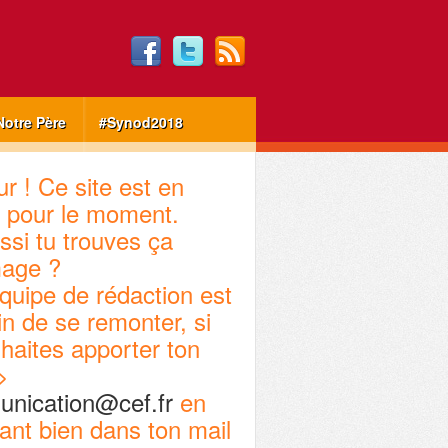
Notre Père
#Synod2018
r ! Ce site est en
 pour le moment.
ssi tu trouves ça
age ?
quipe de rédaction est
in de se remonter, si
haites apporter ton
>
nication@cef.fr
en
ant bien dans ton mail