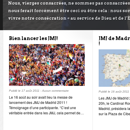
Nous, vierges consacrées, ne sommes pas consacrées 
nous ferait forcément être ceci ou être cela : nous s
vivre notre consécration « au service de Dieu et de l’É
Bien lancer les JMJ!
JMJ de Madrid
!
Publié le
17 août 2011
-
Aucun commentaire
Publié le
16 août 2011
Le 16 août au soir avait lieu la messe de
Les JMJ de Madrid 20
lancement des JMJ de Madrid 2011 !
20h, le Cardinal R
Témoignage d’une participante. “C’est une
Madrid, présidera l
véritable entrée dans les JMJ, cela permet de…
sur la Plaza de Cib