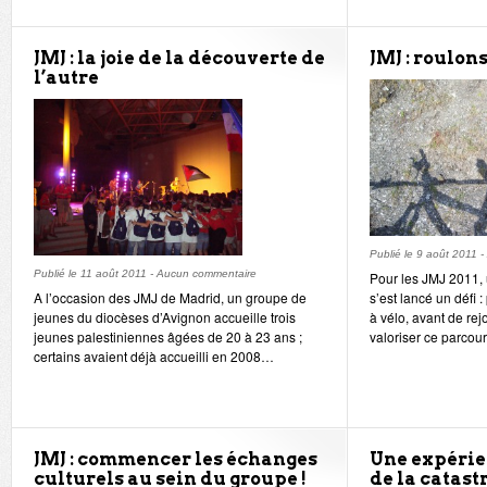
JMJ : la joie de la découverte de
JMJ : roulons
l’autre
Publié le
9 août 2011
-
Publié le
11 août 2011
-
Aucun commentaire
Pour les JMJ 2011,
A l’occasion des JMJ de Madrid, un groupe de
s’est lancé un défi
jeunes du diocèses d’Avignon accueille trois
à vélo, avant de rej
jeunes palestiniennes âgées de 20 à 23 ans ;
valoriser ce parcour
certains avaient déjà accueilli en 2008…
JMJ : commencer les échanges
Une expérie
culturels au sein du groupe !
de la catast