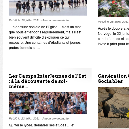
Publié le
28 juillet 2011
-
Aucun commentaire
Publié le
26 juillet 2011
La doctrine sociale de l’Eglise… c’est un mot
Après le double atte
que nous entendons régulièrement, mais il est
Norvège, le 22 juill
bien souvent difficile d’expliquer ce qu’il
condoléances et son
recouvre. Une centaines d’étudiants et jeunes
invite à prier pour 
professionnels se…
Les Camps InterJeunes de l’Est
Génération 
: à la découverte de soi-
Sociables
même…
Publié le
22 juillet 2011
-
Aucun commentaire
Quitter le lycée, démarrer ses études … et