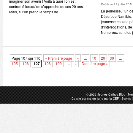
imaginer son avenir ! Voilà à quoi l’on est
Publié le
19 juillet 2011
confronté lorsqu’on s’approche de ses 20 ans.
La jeunesse, l’un d
Mais, si l’on prend le temps de…
Désert de Namibie, 
jeunesse est une pé
d’interrogations, de
Nombreux sont les
Page 107 sur 110
« Première page
«
…
10
20
30
…
105
106
107
108
109
…
»
Dernière page »
© 2026
Jeunes Cathos Blog
-
Men
Ce site est mis en ligne par la
CEF
-
Service 