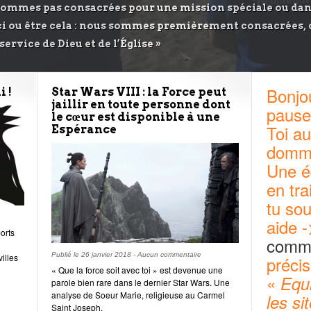
sommes pas consacrées pour une mission spéciale ou dan
i ou être cela : nous sommes premièrement consacrées, c’e
ervice de Dieu et de l’Église »
Bonjou
i !
Star Wars VIII : la Force peut
jaillir en toute personne dont
pause
le cœur est disponible à une
Toi au
Espérance
domm
Une é
en tra
tu sou
aide -
orts
commu
Publié le
26 janvier 2018
-
Aucun commentaire
illes
précis
« Que la force soit avec toi » est devenue une
«
Equi
parole bien rare dans le dernier Star Wars. Une
analyse de Soeur Marie, religieuse au Carmel
les si
Saint Joseph.