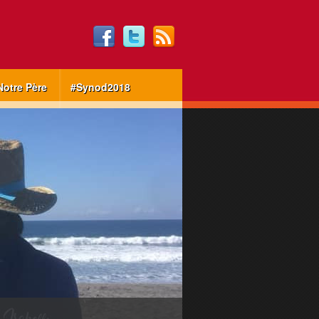
Notre Père
#Synod2018