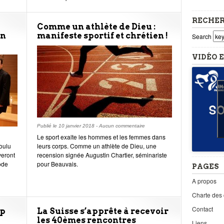
RECHE
Comme un athlète de Dieu :
en
manifeste sportif et chrétien !
Search
VIDÉO E
Publié le
10 janvier 2018
-
Aucun commentaire
Le sport exalte les hommes et les femmes dans
oulu
leurs corps. Comme un athlète de Dieu, une
veront
recension signée Augustin Chartier, séminariste
ode
pour Beauvais.
PAGES
A propos
Charte des
Contact
ap
La Suisse s’apprête à recevoir
les 40èmes rencontres
Liens