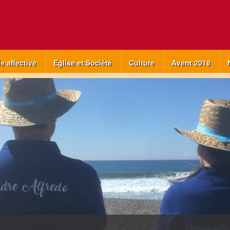
ie affective
Eglise et Société
Culture
Avent 2018