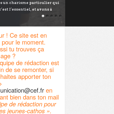
s un charisme particulier qui
st l’essentiel, et avons à
r ! Ce site est en
 pour le moment.
ssi tu trouves ça
age ?
quipe de rédaction est
in de se remonter, si
haites apporter ton
>
nication@cef.fr
en
ant bien dans ton mail
pe de rédaction pour
tes jeunes-cathos ».