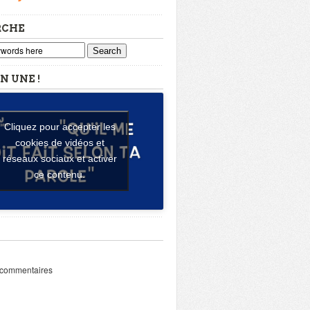
RCHE
Search
N UNE !
Cliquez pour accepter les
cookies de vidéos et
réseaux sociaux et activer
ce contenu.
 commentaires