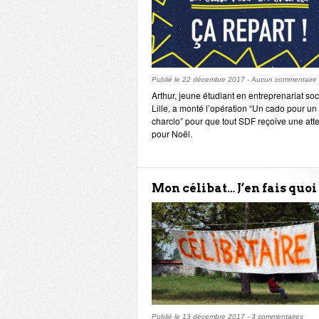
Publié le
22 décembre 2017
-
Aucun commentaire
Arthur, jeune étudiant en entreprenariat soc
Lille, a monté l’opération “Un cado pour un
charclo” pour que tout SDF reçoive une att
pour Noël.
Mon célibat… J’en fais quoi
Publié le
13 décembre 2017
-
3 commentaires