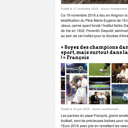
Publié le
17 novembre 2016
-
Aucun commentaire
Ce 19 novembre 2016 a lieu en Avignon la
béatification du Père Marie-Eugène de l’En
Jésus, carme ayant fondé l’Institut Notre-
de Vie en 1932. Florentin Dequidt, séminar
au sein de cet institut pour le diocèse d’Arr
revient sur le parcours de cet homme de pri
sur le legs spirituel qu’il laisse aujourd’hui 
« Soyez des champions dan
l’Eglise et aux jeunes.
sport, mais surtout dans la
! » François
Publié le
10 juin 2016
-
Aucun commentaire
Les paroles du pape François, grand amat
football, sont de précieuses balises pour vi
l’Euro 2016 avec joie en remettant les vale