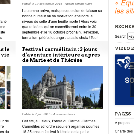
«
Equi
Publié le
19 septembre 2016
-
Aucun commentaire
les si
L’automne arrive, mais pas question de laisser sa
bonne humeur ou sa motivation atteindre le
fant-
niveau de celle d’une feuille morte ! Alors voici
Dame
quatre idées, qui se concrétiseront entre le 30
RECHE
iste
septembre et le 16 octobre prochain. Réflexion,
Search
as
formation, prière, louange : tu as le choix ! Tour
ère et
d’horizon.
à
VIDÉO E
s le
Festival carmélitain : 3 jours
 vie
d’aventure intérieure auprès
de Marie et de Thérèse
PAGES
Publié le
7 juin 2016
-
4 commentaires
eur de
Cet été, à Lisieux, l’ordre du Carmel (Carmes,
A propos
vre
Carmélites et l’ordre séculier) organise pour les
Charte des
urs du
18-35 ans un festival à l’école de la petite