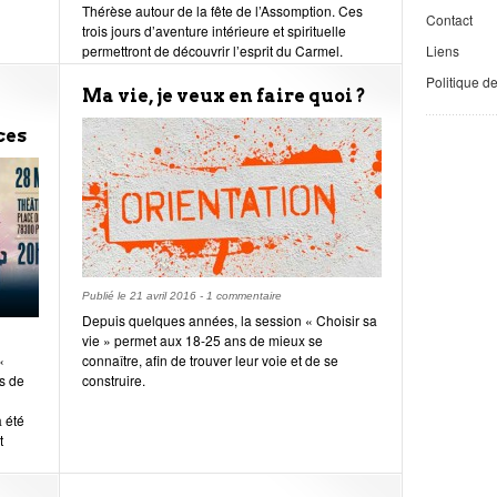
Thérèse autour de la fête de l’Assomption. Ces
Contact
trois jours d’aventure intérieure et spirituelle
Liens
permettront de découvrir l’esprit du Carmel.
Politique d
Ma vie, je veux en faire quoi ?
ces
Publié le
21 avril 2016
-
1 commentaire
Depuis quelques années, la session « Choisir sa
vie » permet aux 18-25 ans de mieux se
«
connaître, afin de trouver leur voie et de se
s de
construire.
a été
t