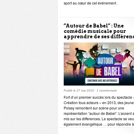
sport au cœur de cet événement .
“Autour de Babel” : Une
comédie musicale pour
apprendre de ses différen
Publié le
27 mai 2016
-
1 commentaire
Fort d’un premier succès lors du spectacle 
Création tous acteurs » en 2013, des jeune
Poissy remontent sur scène pour une
représentation “autour de Babel”. L’accent 
mis sur les différences. Le spectacle se veu
également évangélique … pour répondre à
l’appel du pape François à aller vers les