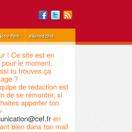
Notre Père
#Synod2018
r ! Ce site est en
 pour le moment.
ssi tu trouves ça
age ?
quipe de rédaction est
in de se remonter, si
haites apporter ton
>
nication@cef.fr
en
ant bien dans ton mail