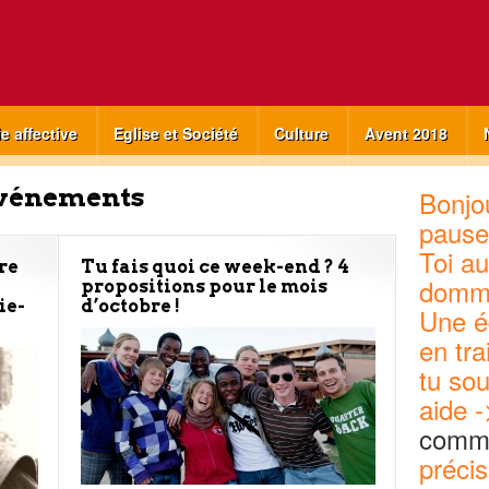
ie affective
Eglise et Société
Culture
Avent 2018
vénements
Bonjou
pause
Toi au
re
Tu fais quoi ce week-end ? 4
domm
propositions pour le mois
ie-
d’octobre !
Une é
en tra
tu sou
aide -
commu
précis