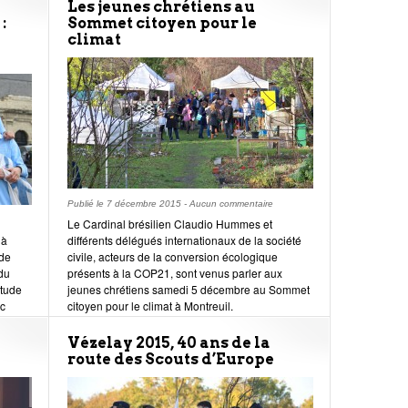
Les jeunes chrétiens au
:
Sommet citoyen pour le
climat
Publié le
7 décembre 2015
-
Aucun commentaire
Le Cardinal brésilien Claudio Hummes et
 à
différents délégués internationaux de la société
 de
civile, acteurs de la conversion écologique
 du
présents à la COP21, sont venus parler aux
itude
jeunes chrétiens samedi 5 décembre au Sommet
ec
citoyen pour le climat à Montreuil.
tte
Vézelay 2015, 40 ans de la
route des Scouts d’Europe