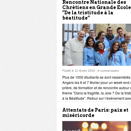
périphéries.
Rencontre Nationale des
Chrétiens en Grande Ecole 
“De la tristitude à la
béatitude”
Publié le
11 février 2016
-
8 commentaires
Plus de 1000 étudiants se sont rassemblés
Angers les 6 et 7 février pour un week-end
prière, de formation et de rencontre autour
thème “Dans la fragilité, la Joie ? De la trist
à la Béatitude”. Retour sur l’événement av
Marie Le Bihan, vice-présidente de CGE ce
année.
Attentats de Paris: paix et
miséricorde