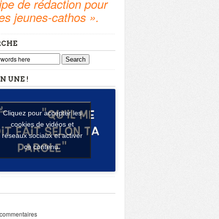
pe de rédaction pour
tes jeunes-cathos ».
RCHE
Search
N UNE !
Cliquez pour accepter les
cookies de vidéos et
réseaux sociaux et activer
ce contenu.
 commentaires